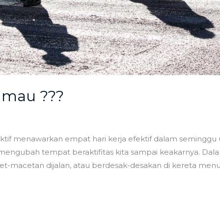
i mau ???
i aktif menawarkan empat hari kerja efektif dalam seming
engubah tempat beraktifitas kita sampai keakarnya. Dalam
et-macetan dijalan, atau berdesak-desakan di kereta menuj