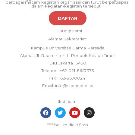
berbagai macam kegiatan organisasi dan turut berpartisipasi
dalam kegiatan-kegiatan tersebut.
DAFTAR
Hubungi kami
Alamat Sekretariat:
Kampus Universitas Darma Persada
Alamat: Jl. Radin Inten II Pondok Kelapa Timur
DKI Jakarta 13450
Telepon: +62-021-8647373
Fax: +62-86900241
Email: info@sadanet.or.id
Ikuti kami
F
T
Y
I
a
w
o
n
c
i
u
s
**** belum diaktifkan
e
t
t
t
b
t
u
a