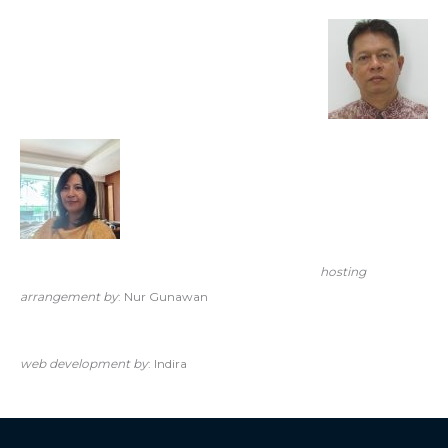
                                                                                                    hosting 
arrangement by
: Nur Gunawan 
web development by
: Indira