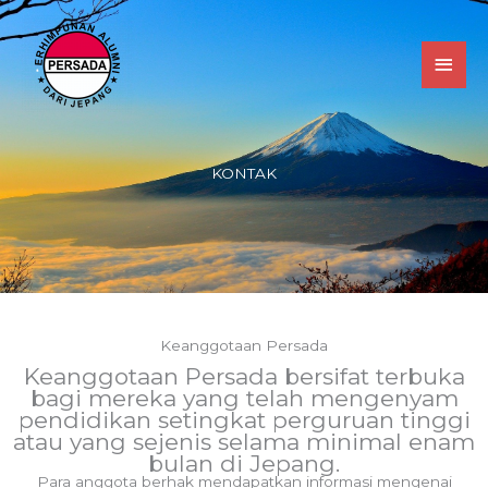
Skip
MAI
to
MEN
content
KONTAK
Keanggotaan Persada
Keanggotaan Persada bersifat terbuka
bagi mereka yang telah mengenyam
pendidikan setingkat perguruan tinggi
atau yang sejenis selama minimal enam
bulan di Jepang.
Para anggota berhak mendapatkan informasi mengenai